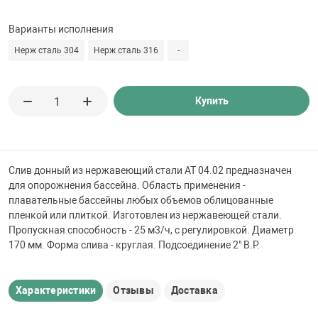
 для бассейна
Варианты исполнения
тинги
Нерж сталь 304
Нерж сталь 316
-
е материалы
Купить
Слив донный из нержавеющий стали АТ 04.02 предназначен
для опорожнения бассейна. Область применения -
плавательные бассейны любых объемов облицованные
пленкой или плиткой. Изготовлен из нержавеющей стали.
воздуха
Пропускная способность - 25 м3/ч, с регулировкой. Диаметр
170 мм. Форма слива - круглая. Подсоединение 2" В.Р.
манообразования
Характеристики
Отзывы
Доставка
таллические