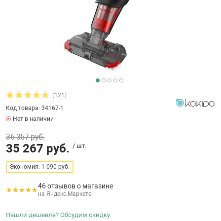
бассейнов
Ультрафиолето
Циркуляционны
Гейзеры
 поручни
Запчасти, друг
Тепловые насо
Зонты и шезлон
Пульты управле
аксессуары
Запчасти, расх
мощности SAW
Запчасти и акс
аксессуары
ракционы и
Комплекты сад
и
Инфракрасные 
Противоскольз
звлечения
Запчасти и акс
(121)
Код товара: 34167-1
Теплосберегаю
Нет в наличии
ие для автоматизации
36 357 руб.
Сматывающие у
35 267 руб.
/ шт.
ие для дезинфекции
Экономия: 1 090 руб.
Ограждение дл
46 отзывов о магазине
на Яндекс.Маркете
ссейном
Нашли дешевле? Обсудим скидку