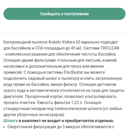
 для бассейна
Сообщить о поступлении
тинги
е материалы
Беспроводной пылесос Kokido Voltera 60 идеально подходит
для бассейнов и СПА площадью до 45 м2. Система TRICLEAN
- комплексное решение для обеспечения чистоты бассейна.
Оснащен двумя фильтрами: стальным для листьев, камней,
насекомых и дополнительным для песка или мелких
примесей. С помощью системы FlocBuster вы можете
подключить садовый шланг к пылесосу и слить загрязненную
воду прямо из бассейна, минуя фильтр. Оснащен датчиком
сухого хода и автоматически отключается на суше для защиты
воздуха
двигателя. Прозрачный корпус позволяет контролировать
процесс очистки. Емкость фильтра 1,22 л. Оснащен
стандартным гнездом под телескопические штанги (от любых
манообразования
других уборочных аксессуаров).
Штанга
в комплект не входит и приобретается отдельно.
Сверхтонкая фильтрация до 3 микрон обеспечивается с
таллические