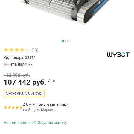
бассейнов
Ультрафиолето
Циркуляционны
Гейзеры
 поручни
Запчасти, друг
Тепловые насо
Зонты и шезлон
Пульты управле
аксессуары
Запчасти, расх
мощности SAW
Запчасти и акс
аксессуары
ракционы и
Комплекты сад
и
Инфракрасные 
Противоскольз
(13)
звлечения
Запчасти и акс
Код товара: 33172
Нет в наличии
Теплосберегаю
113 096 руб.
ие для автоматизации
107 442 руб.
/ шт.
Сматывающие у
ие для дезинфекции
Экономия: 5 654 руб.
46 отзывов о магазине
Ограждение дл
на Яндекс.Маркете
ссейном
Нашли дешевле? Обсудим скидку