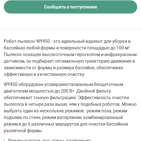
 для бассейна
Сообщить о поступлении
тинги
Робот-пылесос WY450 - это идеальный вариант для уборки в
е материалы
бассейнах любой формы и поверхности площадью до 100 м².
Пылесос оснащен высокоточным гироскопом и инфракрасным
датчиком, он подбирает оптимальную траекторию движения в
зависимости от формы и размера бассейна, обеспечивая
эффективную и качественную очистку.
WY450 оборудован усовершенствованным бесщеточным
двигателем мощностью до 200 Вт. Двойной фильтр
обеспечивает тонкую фильтрацию. Эффективность очистки
воздуха
пылесоса в четыре раза выше, чем у подобных роботов. Можно
выбрать один из нескольких режимов: режим пола, режим
подъема по стене, режим ватерлинии, комбинированный
манообразования
режим и до 6 различных маршрутов для очистки бассейнов
различной формы.
таллические
Режим очистки: дно, стены, ватерлиния