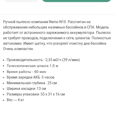
 для бассейна
тинги
Ручной пылесос компании Nemo N10. Рассчитан на
обслуживание небольших наземных бассейнов и СПА. Модель
работает от встроенного заряжаемого аккумулятора. Пылесос
е материалы
не требует проводов, подключения к сети, шлангов. Полностью
автономен. Имеет щетку, что ускоряет очистку дна бассейна.
Очень компактен.
Производительность - 2,35 м3/ч (39 л/мин)
Телескопическая штанга 1,5 м
Время работы - 60 мин
Время зарядки АКБ: 5 часов
воздуха
Минимальная глубина: 25 см
Ширина насадки: 13 см
Размеры упаковки: 55 х 31 х 16 см
манообразования
Вес — 4 кг
таллические