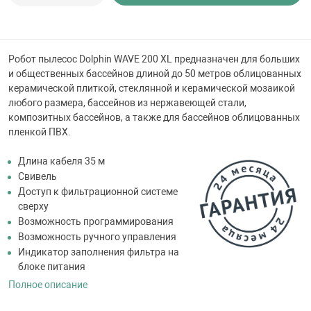
 для бассейна
тинги
Робот пылесос Dolphin WAVE 200 XL предназначен для больших
и общественных бассейнов длиной до 50 метров облицованных
керамической плиткой, стеклянной и керамической мозаикой
е материалы
любого размера, бассейнов из нержавеющей стали,
композитных бассейнов, а также для бассейнов облицованных
пленкой ПВХ.
Длина кабеля 35 м
Свивель
Доступ к фильтрационной системе
сверху
Возможность программирования
воздуха
Возможность ручного управления
Индикатор заполнения фильтра на
манообразования
блоке питания
Полное описание
таллические