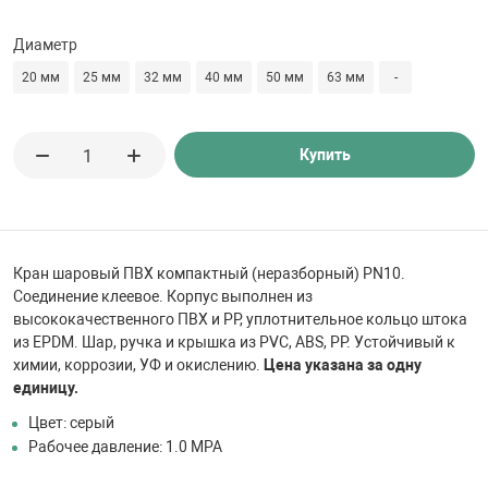
 для бассейна
Диаметр
тинги
20 мм
25 мм
32 мм
40 мм
50 мм
63 мм
-
е материалы
Купить
Кран шаровый ПВХ компактный (неразборный) PN10.
Соединение клеевое. Корпус выполнен из
высококачественного ПВХ и PP, уплотнительное кольцо штока
из EPDM. Шар, ручка и крышка из PVC, ABS, PP. Устойчивый к
воздуха
химии, коррозии, УФ и окислению.
Цена указана за одну
единицу.
манообразования
Цвет: серый
Рабочее давление: 1.0 МРА
таллические