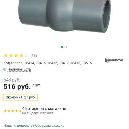
бассейнов
Ультрафиолето
Циркуляционны
Гейзеры
 поручни
Запчасти, друг
Тепловые насо
Зонты и шезлон
Пульты управле
аксессуары
Запчасти, расх
мощности SAW
Запчасти и акс
аксессуары
ракционы и
Комплекты сад
и
Инфракрасные 
Противоскольз
звлечения
Запчасти и акс
(18)
Код товара: 18414, 18415, 18416, 18417, 18418, 18515
Теплосберегаю
Наличие: Есть
ие для автоматизации
543 руб.
Сматывающие у
516 руб.
/ шт.
ие для дезинфекции
Экономия: 27 руб.
Ограждение дл
46 отзывов о магазине
на Яндекс.Маркете
ссейном
Нашли дешевле? Обсудим скидку