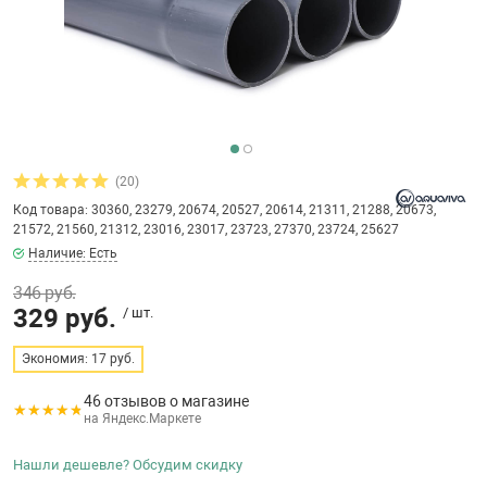
бассейнов
Ультрафиолето
Циркуляционны
Гейзеры
 поручни
Запчасти, друг
Тепловые насо
Зонты и шезлон
Пульты управле
аксессуары
Запчасти, расх
мощности SAW
Запчасти и акс
аксессуары
ракционы и
Комплекты сад
и
Инфракрасные 
Противоскольз
(20)
звлечения
Запчасти и акс
Код товара: 30360, 23279, 20674, 20527, 20614, 21311, 21288, 20673,
21572, 21560, 21312, 23016, 23017, 23723, 27370, 23724, 25627
Теплосберегаю
Наличие: Есть
ие для автоматизации
346 руб.
329 руб.
/ шт.
Сматывающие у
ие для дезинфекции
Экономия: 17 руб.
Ограждение дл
46 отзывов о магазине
на Яндекс.Маркете
ссейном
Нашли дешевле? Обсудим скидку