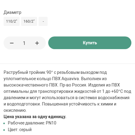
 для бассейна
Диаметр
тинги
110/2"
160/2"
-
е материалы
Купить
Раструбный тройник 90° с резьбовым выходом под
уплотнительное кольцо ПВХ Aquaviva. Выполнен из
высококачественного ПВХ. Пр-во Россия. Изделия из ПВХ
оптимальны для транспортировки жидкостей от 1 до +60°C под
воздуха
давлением и могут использоваться в системах водоснабжения
и водоподготовки. Повышенная устойчивость к химии и
окислению.
манообразования
Цена указана за одну единицу.
Рабочее давление: PN10
Цвет: серый
таллические