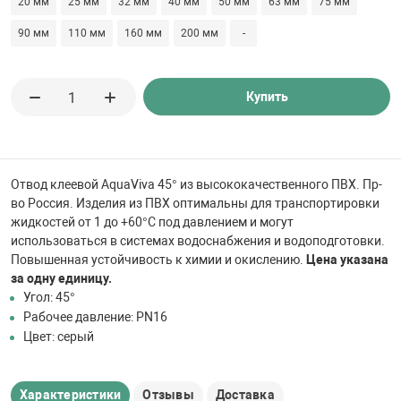
20 мм
25 мм
32 мм
40 мм
50 мм
63 мм
75 мм
 для бассейна
90 мм
110 мм
160 мм
200 мм
-
тинги
Купить
е материалы
Отвод клеевой AquaViva 45° из высококачественного ПВХ. Пр-
во Россия. Изделия из ПВХ оптимальны для транспортировки
жидкостей от 1 до +60°C под давлением и могут
использоваться в системах водоснабжения и водоподготовки.
Повышенная устойчивость к химии и окислению.
Цена указана
за одну единицу.
воздуха
Угол: 45°
Рабочее давление: PN16
Цвет: серый
манообразования
Характеристики
Отзывы
Доставка
таллические