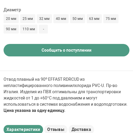
 для бассейна
Диаметр
20 мм
25 мм
32 мм
40 мм
50 мм
63 мм
75 мм
тинги
90 мм
110 мм
-
е материалы
Сообщить о поступлении
о
Отвод плавный на 90
EFFAST RDRCUD из
непластифицированного поливинилхлорида PVC-U. Пр-во
Италия. Изделия из ПВХ оптимальны для транспортировки
воздуха
жидкостей от 1 до +60°C под давлением и могут
использоваться в системах водоснабжения и водоподготовки.
Цена указана за одну единицу.
манообразования
Характеристики
Отзывы
Доставка
таллические