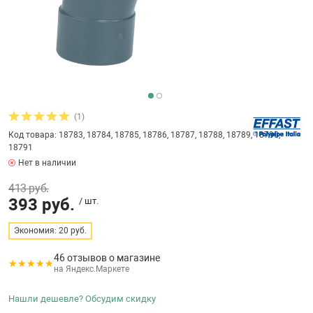
бассейнов
Ультрафиолето
Циркуляционны
Гейзеры
 поручни
Запчасти, друг
Тепловые насо
Зонты и шезлон
Пульты управле
аксессуары
Запчасти, расх
мощности SAW
Запчасти и акс
аксессуары
ракционы и
Комплекты сад
и
Инфракрасные 
Противоскольз
(1)
звлечения
Запчасти и акс
Код товара: 18783, 18784, 18785, 18786, 18787, 18788, 18789, 18790,
18791
Теплосберегаю
Нет в наличии
ие для автоматизации
413 руб.
393 руб.
/ шт.
Сматывающие у
ие для дезинфекции
Экономия: 20 руб.
Ограждение дл
46 отзывов о магазине
на Яндекс.Маркете
ссейном
Нашли дешевле? Обсудим скидку