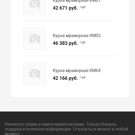
Курна мраморная КМ01
42 671 руб.
/ шт.
Курна мраморная КМ05
46 383 руб.
/ шт.
Курна мраморная КМ64
42 166 руб.
/ шт.
Никакого спама и навязчивой рекламы. Только бонусы,
подарки и полезная информация. Отказаться можно в любой
момент.