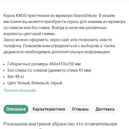
 для бассейна
Курна KM30 пристенная из мрамора SayanDeluxe. В нашем
тинги
магазине вы можете приобрести курны для хамама из мрамора
со сливом или без слива. Всегда в наличии различные
варианты цветовой гаммы.
е материалы
Заказ можно оформить через сайт или позвонить нам по
телефону. Поможем вам определиться с выбором, а также
дадим всю необходимую дополнительную информацию.
Габаритные размеры 460х410х250 мм
Без слива/со сливом (диаметр слива 45 мм)
Вес 48 кг
Цвет белый, бежевый, серый.
Полное описание
воздуха
Описание
Характеристики
Отзывы
Доставка
манообразования
Роскошное внутренне убранство это отличительная
таллические