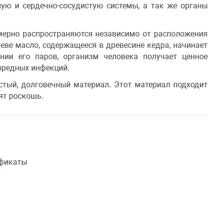
ную и сердечно-сосудистую системы, а так же органы
омерно распространяются независимо от расположения
еве масло, содержащееся в древесине кедра, начинает
нии его паров, организм человека получает ценное
вредных инфекций.
стый, долговечный материал. Этот материал подходит
ят роскошь.
фикаты
б