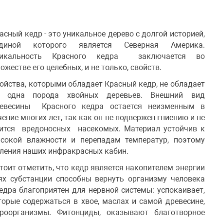
асный кедр - это уникальное дерево с долгой историей,
одиной которого является Северная Америка.
никальность Красного кедра заключается во
ожестве его целебных, и не только, свойств.
ойства, которыми обладает Красный кедр, не обладает
и одна порода хвойных деревьев. Внешний вид
евесины Красного кедра остается неизменным в
чение многих лет, так как он не подвержен гниению и не
ится вредоносных насекомых. Материал устойчив к
сокой влажности и перепадам температур, поэтому
ления наших инфракрасных кабин.
ит отметить, что кедр является накопителем энергии
х субстанции способны вернуть организму человека
дра благоприятен для нервной системы: успокаивает,
орые содержаться в хвое, маслах и самой древесине,
роорганизмы. Фитонциды, оказывают благотворное