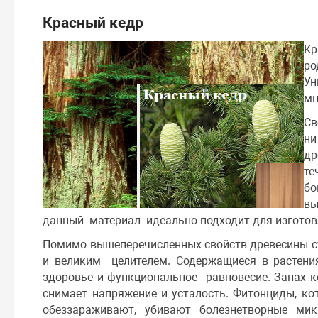
Красный кедр
Кр
р
У
мн
Св
н
др
те
бо
вы
данный материал идеально подходит для изготов
Помимо вышеперечисленных свойств древесины сто
и великим целителем. Содержащиеся в растения
здоровье и функциональное равновесие. Запах ке
снимает напряжение и усталость. Фитонциды, кот
обеззараживают, убивают болезнетворные мик