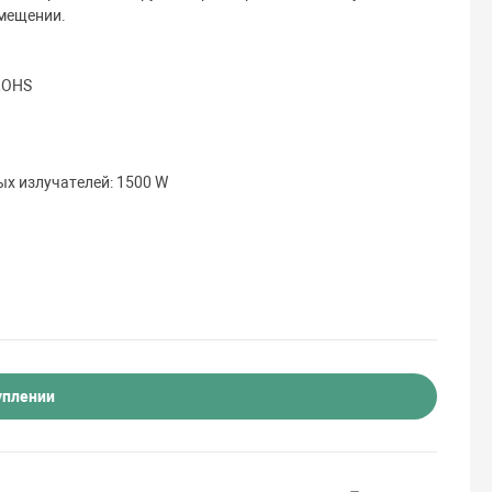
омещении.
 ROHS
х излучателей: 1500 W
уплении