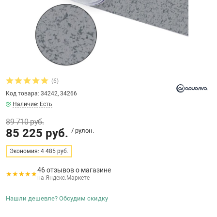
бассейнов
Ультрафиолето
Циркуляционны
Гейзеры
 поручни
Запчасти, друг
Тепловые насо
Зонты и шезлон
Пульты управле
аксессуары
Запчасти, расх
мощности SAW
Запчасти и акс
аксессуары
ракционы и
Комплекты сад
и
Инфракрасные 
Противоскольз
(6)
звлечения
Запчасти и акс
Код товара: 34242, 34266
Наличие: Есть
Теплосберегаю
89 710 руб.
ие для автоматизации
85 225 руб.
/ рулон.
Сматывающие у
ие для дезинфекции
Экономия: 4 485 руб.
46 отзывов о магазине
Ограждение дл
на Яндекс.Маркете
ссейном
Нашли дешевле? Обсудим скидку