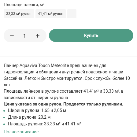
 для бассейна
Площадь пленки, м²
33,33 м² рулон
41,41 м² рулон
-
тинги
Купить
е материалы
Лайнер Aquaviva Touch Meteorite предназначен для
гидроизоляции и облицовки внутренней поверхности чаши
бассейна. Легко и быстро монтируется. Срок службы более 10
лет.
Площадь лайнера в рулоне составляет 41,41м² и 33,33 м², в
зависимости от ширины рулона.
воздуха
Цена указана за один рулон.
Продается только рулонами.
Ширина рулона: 1,65 и 2,05 м
манообразования
Длина рулона: 20,2 м
Площадь рулона: 33.33 м² и 41,41 м²
Полное описание
таллические