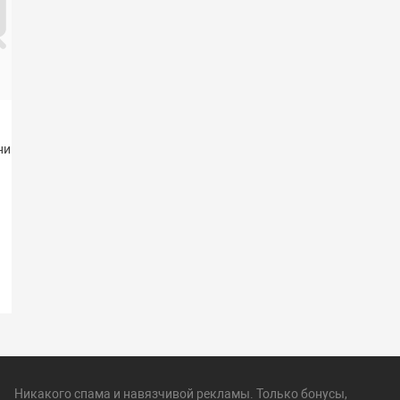
(4)
ий, 1 л
Крепежный угол наружный
ПВХ Aquaviva (0,05*0,03*2 м)
серый
1 526 руб.
1 449 руб.
/ шт.
Экономия: 77 руб.
Нет в наличии
Никакого спама и навязчивой рекламы. Только бонусы,