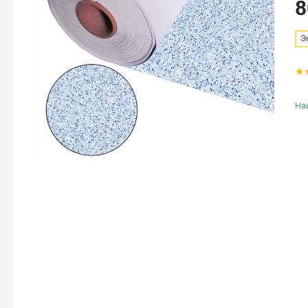
8
Э
На