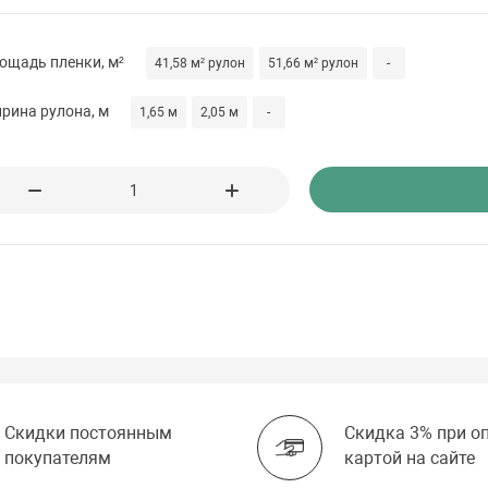
ощадь пленки, м²
41,58 м² рулон
51,66 м² рулон
-
рина рулона, м
1,65 м
2,05 м
-
Скидки постоянным
Скидка 3% при о
покупателям
картой на сайте