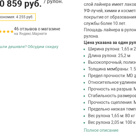
0 859 руб.
/ рулон.
слой лайнера имеет лако
УФ-лучей, химии и косме
покрытие от образования 
кономия: 4 255 руб.
службы более 10 лет.
46 отзывов о магазине
Площадь лайнера в рулоне
на Яндекс.Маркете
рулона.
Цена указана за один ру
шли дешевле? Обсудим скидку
Ширина рулона: 1,65 и 2
Длина рулона: 25,2 м
Высокопрочный, поли
Толщина мембраны: 1.
Предел прочности: MD 
Относительное удлинен
Прочность на разрыв: 
Стабильность размеров:
Прочность сцепления: 
Предельно низкая темп
Вес рулона 1,65 м: 80 кг
Вес рулона 2,05 м: 100 к
Полное описание