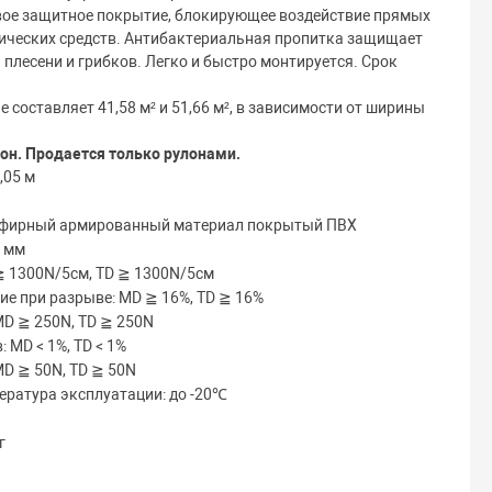
вое защитное покрытие, блокирующее воздействие прямых
тических средств. Антибактериальная пропитка защищает
плесени и грибков. Легко и быстро монтируется. Срок
 составляет 41,58 м² и 51,66 м², в зависимости от ширины
лон.
Продается только рулонами.
,05 м
эфирный армированный материал покрытый ПВХ
5 мм
≧ 1300N/5см, TD ≧ 1300N/5см
ие при разрыве: MD ≧ 16%, TD ≧ 16%
MD ≧ 250N, TD ≧ 250N
 MD < 1%, TD < 1%
MD ≧ 50N, TD ≧ 50N
ература эксплуатации: до -20℃
г