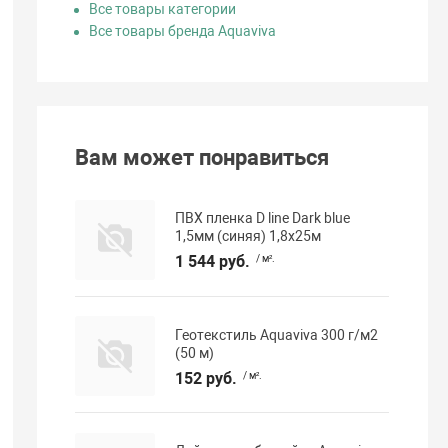
Все товары категории
Все товары бренда Aquaviva
Вам может понравиться
ПВХ пленка D line Dark blue
1,5мм (синяя) 1,8х25м
1 544 руб.
/ м².
Геотекстиль Aquaviva 300 г/м2
(50 м)
152 руб.
/ м².