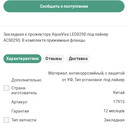
 для бассейна
Сообщить о поступлении
тинги
Закладная к прожектору AquaViva LED029D под лайнер
е материалы
ACS029D. В комплекте прижимные фланцы.
Характеристики
Отзывы
Доставка
Материал: антикоррозийный, с защитой
от УФ; Тип установки: под лайнер
Дополнительно
Страна-
воздуха
Китай
изготовитель
17915
Артикул
манообразования
12 месяцев
Гарантия
Тип запчасти
Закладная
таллические