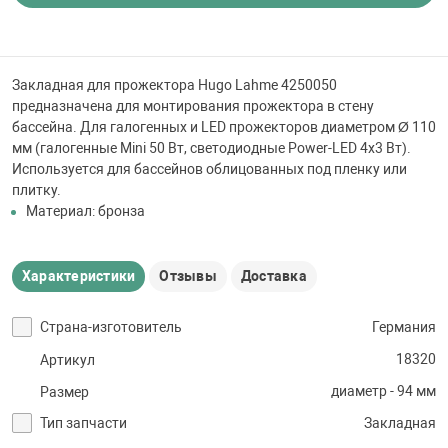
 для бассейна
тинги
Закладная для прожектора Hugo Lahme 4250050
предназначена для монтирования прожектора в стену
бассейна. Для галогенных и LED прожекторов диаметром Ø 110
е материалы
мм (галогенные Mini 50 Вт, светодиодные Power-LED 4х3 Вт).
Используется для бассейнов облицованных под пленку или
плитку.
Материал: бронза
Характеристики
Отзывы
Доставка
воздуха
Страна-изготовитель
Германия
18320
Артикул
манообразования
диаметр - 94 мм
Размер
Тип запчасти
Закладная
таллические