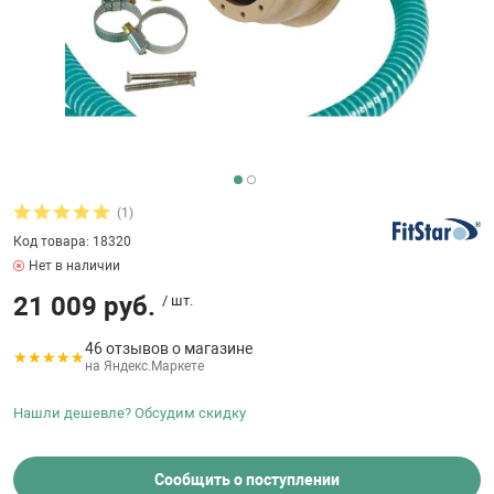
бассейнов
Ультрафиолето
Циркуляционны
Гейзеры
 поручни
Запчасти, друг
Тепловые насо
Зонты и шезлон
Пульты управле
аксессуары
Запчасти, расх
мощности SAW
Запчасти и акс
аксессуары
ракционы и
Комплекты сад
и
Инфракрасные 
Противоскольз
звлечения
Запчасти и акс
(1)
Код товара: 18320
Теплосберегаю
Нет в наличии
ие для автоматизации
21 009 руб.
/ шт.
Сматывающие у
ие для дезинфекции
46 отзывов о магазине
на Яндекс.Маркете
Ограждение дл
Нашли дешевле? Обсудим скидку
ссейном
Сообщить о поступлении