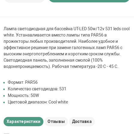
 для бассейна
тинги
Лампа светодиодная для бассейна UT-LED 50w/12v 531 leds cool
white. Устанавливается вместо лампы типа PAR56 в
е материалы
прожекторы любых производителей. Наиболее удобное и
эффективное решение при замене галогенных ламп PAR56 с
высоким энергопотреблением и коротким сроком службы.
Светодиодная панель, заполненная смолой (100%
водонепроницаемость). Рабочая температура -20 C - 45 C.
Формат: PAR56
Количество светодиодов: 531
Мощность: 50W
воздуха
Цветовой диапазон: Cool white
манообразования
Характеристики
Отзывы
Доставка
таллические