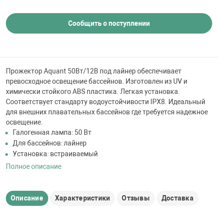
 для бассейна
Сообщить о поступлении
тинги
е материалы
Прожектор Aquant 50Вт/12В под лайнер обеспечивает
превосходное освещение бассейнов. Изготовлен из UV и
химически стойкого ABS пластика. Легкая установка.
Соответствует стандарту водоустойчивости IPX8. Идеальный
для внешних плавательных бассейнов где требуется надежное
освещение.
Галогенная лампа: 50 Вт
Для бассейнов: лайнер
Установка: встраиваемый
воздуха
Полное описание
манообразования
Описание
Характеристики
Отзывы
Доставка
таллические