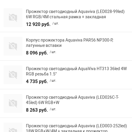
Прожектор светодиодный Aquaviva (LED028-99led)
6W RGB/4M стальная рамка + закладная
12 920 руб.
/ шт.
Корпус прожектора Aquaviva PAR56 NP300-P,
латунные вставки
8 096 руб.
/ шт.
Прожектор светодиодный AquaViva HT313 36led 4W
RGB резьба 1.5"
4 735 руб.
/ шт.
Прожектор светодиодный Aquaviva (LED026C-T-
45led) 6W RGB+W
8 263 руб.
/ шт.
Прожектор светодиодный Aquaviva (LED003-252led)
18W RGB+W/4M + закладная к прожектор