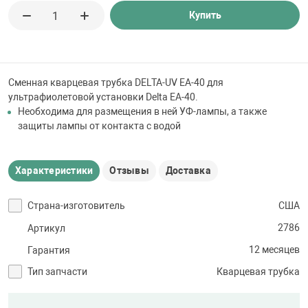
 для бассейна
Купить
тинги
Сменная кварцевая трубка DELTA-UV ЕА-40 для
е материалы
ультрафиолетовой установки Delta ЕA-40.
Необходима для размещения в ней УФ-лампы, а также
защиты лампы от контакта с водой
Характеристики
Отзывы
Доставка
Страна-изготовитель
США
воздуха
2786
Артикул
12 месяцев
Гарантия
манообразования
Тип запчасти
Кварцевая трубка
таллические