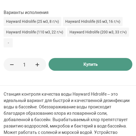
 для бассейна
Варианты исполнения
тинги
Hayward Hidrolife (25 м3, 8 г/ч)
Hayward Hidrolife (65 м3, 16 г/ч)
Hayward Hidrolife (110 м3, 22 г/ч)
Hayward Hidrolife (200 м3, 33 г/ч)
е материалы
-
Купить
Станция контроля качества воды Hayward Hidrolife – это
воздуха
идеальный вариант для быстрой и качественной дезинфекции
воды в бассейне. Обеззараживание воды происходит
благодаря образованию хлора из поваренной соли,
манообразования
добавленной в бассейн. Вырабатываемый хлор препятствует
развитию водорослей, микробов и бактерий в воде бассейна.
Может работать с соленой и морской водой. Устройство
таллические