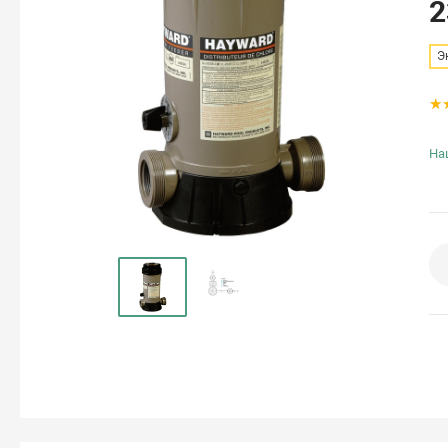
2
Э
На