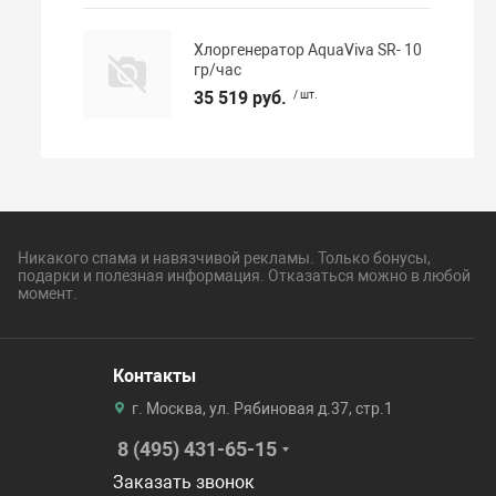
Хлоргенератор AquaViva SR- 10
гр/час
35 519 руб.
/ шт.
Никакого спама и навязчивой рекламы. Только бонусы,
подарки и полезная информация. Отказаться можно в любой
момент.
Контакты
г. Москва, ул. Рябиновая д.37, стр.1
8 (495) 431-65-15
Заказать звонок