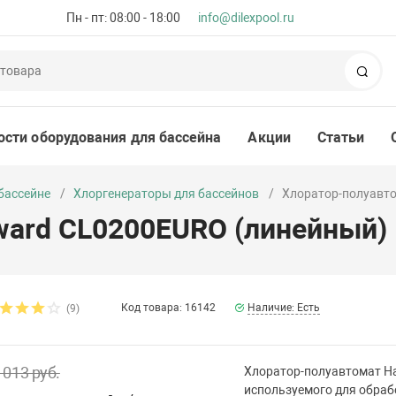
Пн - пт: 08:00 - 18:00
info@dilexpool.ru
Пои
ости оборудования для бассейна
Акции
Статьи
бассейне
Хлоргенераторы для бассейнов
Хлоратор-полуавт
ward CL0200EURO (линейный)
Код товара: 16142
Наличие: Есть
(9)
 013 руб.
Хлоратор-полуавтомат Ha
используемого для обраб