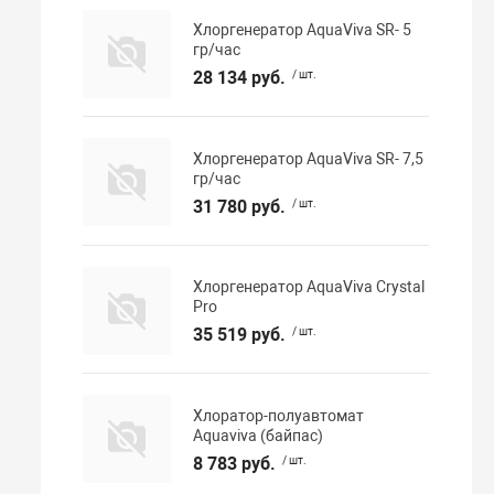
Хлоргенератор AquaViva SR- 5
гр/час
28 134 руб.
/ шт.
Хлоргенератор AquaViva SR- 7,5
гр/час
31 780 руб.
/ шт.
Хлоргенератор AquaViva Crystal
Pro
35 519 руб.
/ шт.
Хлоратор-полуавтомат
Aquaviva (байпас)
8 783 руб.
/ шт.