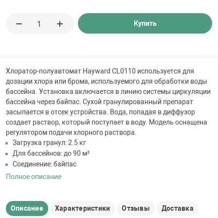
 для бассейна
Купить
тинги
е материалы
Хлоратор-полуавтомат Hayward CL0110 используется для
дозации хлора или брома, используемого для обработки воды
бассейна. Установка включается в линию системы циркуляции
бассейна через байпас. Сухой гранулированный препарат
засыпается в отсек устройства. Вода, попадая в диффузор
создает раствор, который поступает в воду. Модель оснащена
регулятором подачи хлорного раствора.
Загрузка гранул: 2.5 кг
Для бассейнов: до 90 м³
воздуха
Соединение: байпас
Полное описание
манообразования
Описание
Характеристики
Отзывы
Доставка
таллические