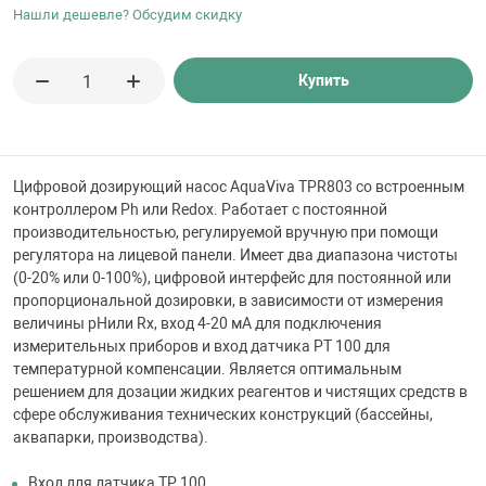
 для бассейна
Нашли дешевле? Обсудим скидку
тинги
Купить
е материалы
Цифровой дозирующий насос AquaViva TPR803 со встроенным
контроллером Ph или Redox. Работает с постоянной
производительностью, регулируемой вручную при помощи
регулятора на лицевой панели. Имеет два диапазона чистоты
(0-20% или 0-100%), цифровой интерфейс для постоянной или
пропорциональной дозировки, в зависимости от измерения
величины pHили Rx, вход 4-20 мА для подключения
измерительных приборов и вход датчика PT 100 для
воздуха
температурной компенсации. Является оптимальным
решением для дозации жидких реагентов и чистящих средств в
манообразования
сфере обслуживания технических конструкций (бассейны,
аквапарки, производства).
таллические
Вход для датчика ТР 100