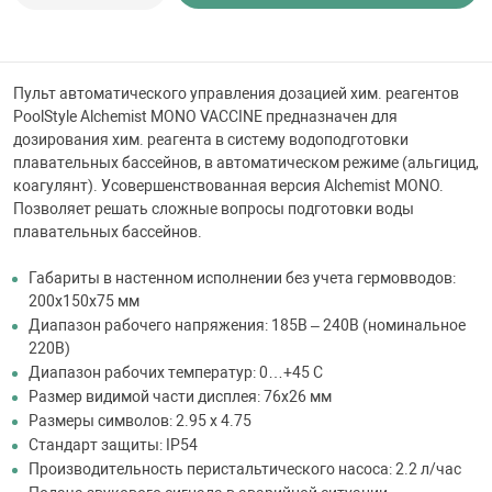
 для бассейна
тинги
Пульт автоматического управления дозацией хим. реагентов
PoolStyle Alchemist MONO VACCINE предназначен для
дозирования хим. реагента в систему водоподготовки
е материалы
плавательных бассейнов, в автоматическом режиме (альгицид,
коагулянт). Усовершенствованная версия Alchemist MONO.
Позволяет решать сложные вопросы подготовки воды
плавательных бассейнов.
Габариты в настенном исполнении без учета гермовводов:
200x150x75 мм
Диапазон рабочего напряжения: 185В – 240В (номинальное
220В)
воздуха
Диапазон рабочих температур: 0…+45 С
Размер видимой части дисплея: 76x26 мм
манообразования
Размеры символов: 2.95 x 4.75
Стандарт защиты: IP54
Производительность перистальтического насоса: 2.2 л/час
таллические