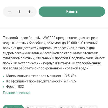
 для бассейна
Купить
тинги
е материалы
Тепловой насос Aquaviva AVCB03 предназначен для нагрева
воды в частных бассейнах, объемом до 10 000 л. Отличный
вариант для детских и каркасных бассейнов, а также для
гидромассажных ванн и бассейнов со стальными стенками.
Ультракомпактный, стильный и простой в подключении. Имеет
прочный металлический корпус и титановый теплообменник,
позволяя работать с хлорированной и соленой водой.
Максимальная тепловая мощность: 3.5 кВт
воздуха
Коэффициент производительности: 4.1 - 5.5
Фреон: R32
манообразования
Полное описание
таллические