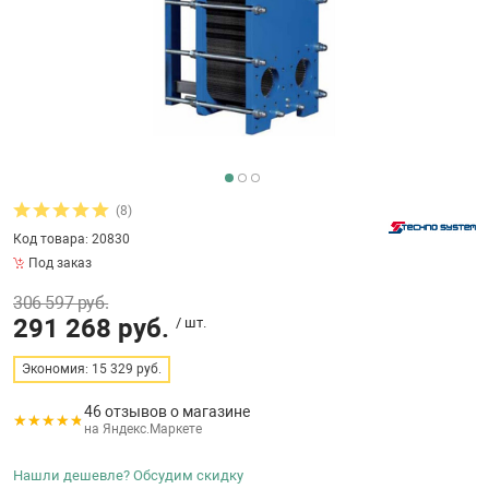
бассейнов
Ультрафиолето
Циркуляционны
Гейзеры
 поручни
Запчасти, друг
Тепловые насо
Зонты и шезлон
Пульты управле
аксессуары
Запчасти, расх
мощности SAW
Запчасти и акс
аксессуары
ракционы и
Комплекты сад
и
Инфракрасные 
Противоскольз
звлечения
Запчасти и акс
(8)
Код товара: 20830
Теплосберегаю
Под заказ
ие для автоматизации
306 597 руб.
Сматывающие у
291 268 руб.
/ шт.
ие для дезинфекции
Экономия: 15 329 руб.
Ограждение дл
46 отзывов о магазине
на Яндекс.Маркете
ссейном
Нашли дешевле? Обсудим скидку