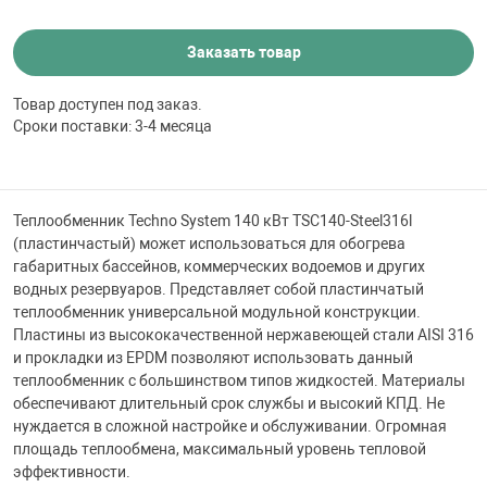
 для бассейна
Заказать товар
тинги
Товар доступен под заказ.
Сроки поставки: 3-4 месяца
е материалы
Теплообменник Techno System 140 кВт TSC140-Steel316l
(пластинчастый) может использоваться для обогрева
габаритных бассейнов, коммерческих водоемов и других
водных резервуаров. Представляет собой пластинчатый
теплообменник универсальной модульной конструкции.
Пластины из высококачественной нержавеющей стали AISI 316
воздуха
и прокладки из EPDM позволяют использовать данный
теплообменник с большинством типов жидкостей. Материалы
обеспечивают длительный срок службы и высокий КПД. Не
манообразования
нуждается в сложной настройке и обслуживании. Огромная
площадь теплообмена, максимальный уровень тепловой
эффективности.
таллические