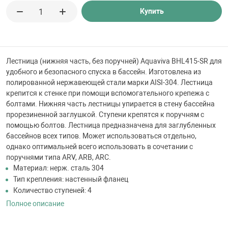
 для бассейна
Купить
тинги
Лестница (нижняя часть, без поручней) Aquaviva BHL415-SR для
е материалы
удобного и безопасного спуска в бассейн. Изготовлена из
полированной нержавеющей стали марки AISI-304. Лестница
крепится к стенке при помощи вспомогательного крепежа с
болтами. Нижняя часть лестницы упирается в стену бассейна
прорезиненной заглушкой. Ступени крепятся к поручням с
помощью болтов. Лестница предназначена для заглубленных
бассейнов всех типов. Может использоваться отдельно,
однако оптимальней всего использовать в сочетании с
поручнями типа ARV, ARB, ARC.
воздуха
Материал: нерж. сталь 304
Тип крепления: настенный фланец
Количество ступеней: 4
манообразования
Полное описание
таллические