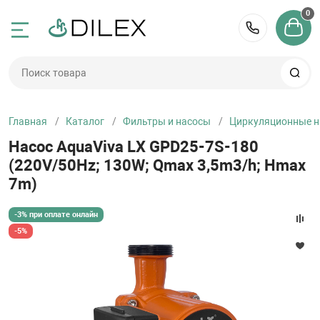
0
Назад
Назад
Назад
Назад
Назад
Назад
Назад
Назад
Назад
Назад
Назад
Назад
Назад
Назад
Назад
Назад
8 (495) 
-65-15
Бассейны
Фильтры и нас
Закладные дет
Нагрев воды
Освещение для
Лестницы и по
Водные аттрак
Спорт и развле
Оборудование 
Уход за бассей
Аксессуары для
Трубы и фитинг
Отделочные м
Сауны
Купели
Осушители воз
противотоки
воды
Главная
Каталог
Фильтры и насосы
Циркуляционные 
Сборные бассе
Насосы для бас
Скиммеры
Теплообменник
Прожекторы
Лестницы
Спортивное об
Химия для басс
Оборудование 
Трубы ПВХ
Панели для ха
Краны для хам
Купели
Осушители возд
-65-15
Насос AquaViva LX GPD25-7S-180
Водопады
Дозирующие н
(220V/50Hz; 130W; Qmax 3,5m3/h; Hmax
насосы
Каркасные бас
Фильтры и фил
Форсунки
Электронагрев
Запасные ламп
Поручни
Водные аттрак
Дозаторы для 
Термометры дл
Фитинги ПВХ
Пленка для бас
Курны
Термокрышки д
Осушители воз
7m)
системы
трансформатор
Оборудование д
Станции контро
течения
-3% при оплате онлайн
детали
Надувные басс
Донные сливы
Солнечные наг
Запчасти к лес
Каяки
Аксессуары для
Покрытие на ба
Запорная арма
Плитка и мозаи
Раковины
Запчасти к осу
-5%
Запчасти для н
Запчасти и ко
Хлоргенератор
Компрессоры
ы
СПА бассейны
Переливные си
Тепловые насо
Пылесосы для 
Покрытие под б
Клей и праймер
Копинговый ка
Электрокаменк
Запчасти для ф
Бесхлорные си
фильтрационны
Гидромассажны
для бассейнов
Ступени, поруч
Водозаборы
Запчасти и ко
Запчасти для п
Душ для бассе
Строительные 
Парогенератор