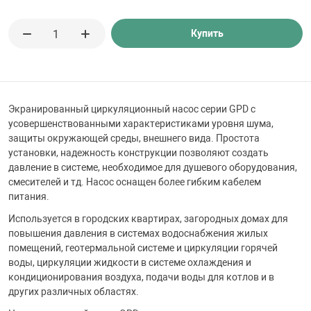
 для бассейна
Купить
тинги
е материалы
Экранированный циркуляционный насос серии GPD с
усовершенствованными характеристиками уровня шума,
защиты окружающей среды, внешнего вида. Простота
установки, надежность конструкции позволяют создать
давление в системе, необходимое для душевого оборудования,
смесителей и тд. Насос оснащен более гибким кабелем
питания.
Используется в городских квартирах, загородных домах для
воздуха
повышения давления в системах водоснабжения жилых
помещений, геотермальной системе и циркуляции горячей
воды, циркуляции жидкости в системе охлаждения и
манообразования
кондиционирования воздуха, подачи воды для котлов и в
других различных областях.
таллические