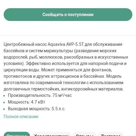
 для бассейна
Сообщить о поступлении
тинги
е материалы
Центробежный насос Aquaviva AVP-5.5T для обслуживания
бассейнов и систем марикультуры (разведение морских
водорослей, рыб, моллюсков, ракообразных в искусственных
условиях). Эффективно используется для напорной подачи и
циркуляции воды. Может применяться для фонтанов,
противотоков и других аттракционов в бассейнах. Модель
изготовлена по современной технологии с использованием
долговечных термостойких, антикоррозийных материалов.
Производительность: 75 м³/час
воздуха
Мощность: 4.7 кВт
Выходная мощность: 5.5 л.с.
манообразования
Полное описание
таллические