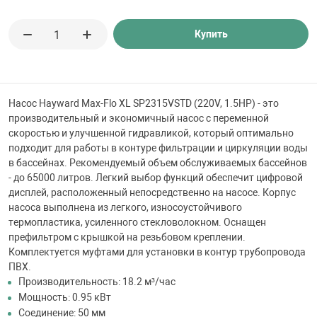
 для бассейна
Купить
тинги
е материалы
Насос Hayward Max-Flo XL SP2315VSTD (220V, 1.5HP) - это
производительный и экономичный насос с переменной
скоростью и улучшенной гидравликой, который оптимально
подходит для работы в контуре фильтрации и циркуляции воды
в бассейнах. Рекомендуемый объем обслуживаемых бассейнов
- до 65000 литров. Легкий выбор функций обеспечит цифровой
дисплей, расположенный непосредственно на насосе. Корпус
насоса выполнена из легкого, износоустойчивого
термопластика, усиленного стекловолокном. Оснащен
воздуха
префильтром с крышкой на резьбовом креплении.
Комплектуется муфтами для установки в контур трубопровода
ПВХ.
манообразования
Производительность: 18.2 м³/час
Мощность: 0.95 кВт
Соединение: 50 мм
таллические