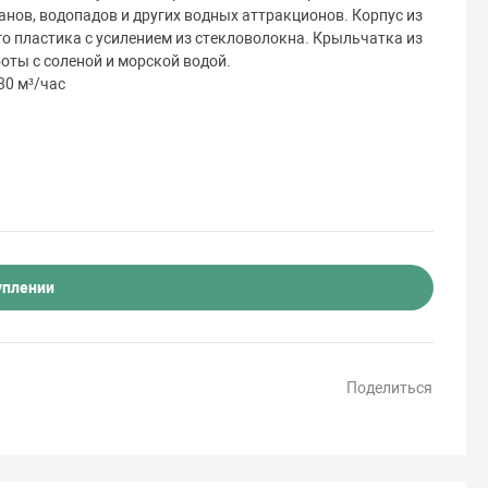
анов, водопадов и других водных аттракционов. Корпус из
о пластика с усилением из стекловолокна. Крыльчатка из
оты с соленой и морской водой.
30 м³/час
уплении
Поделиться