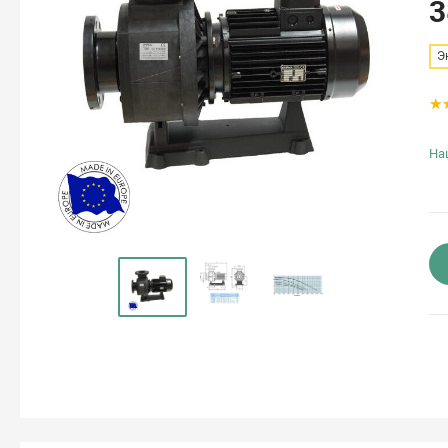
3
Э
На