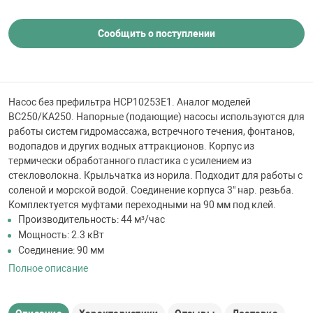
 для бассейна
Сообщить о поступлении
тинги
е материалы
Насос без префильтра HCP10253E1. Аналог моделей
BC250/KA250. Напорные (подающие) насосы используются для
работы систем гидромассажа, встречного течения, фонтанов,
водопадов и других водных аттракционов. Корпус из
термически обработанного пластика с усилением из
стекловолокна. Крыльчатка из норила. Подходит для работы с
соленой и морской водой. Соединение корпуса 3" нар. резьба.
Комплектуется муфтами переходными на 90 мм под клей.
Производительность: 44 м³/час
воздуха
Мощность: 2.3 кВт
Соединение: 90 мм
манообразования
Полное описание
таллические