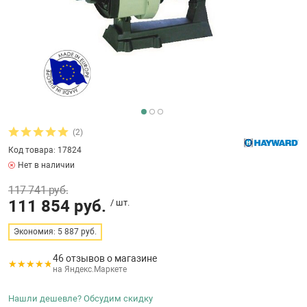
бассейнов
Ультрафиолето
Циркуляционны
Гейзеры
 поручни
Запчасти, друг
Тепловые насо
Зонты и шезлон
Пульты управле
аксессуары
Запчасти, расх
мощности SAW
Запчасти и акс
аксессуары
ракционы и
Комплекты сад
и
Инфракрасные 
Противоскольз
звлечения
Запчасти и акс
(2)
Код товара: 17824
Теплосберегаю
Нет в наличии
ие для автоматизации
117 741 руб.
Сматывающие у
111 854 руб.
/ шт.
ие для дезинфекции
Экономия: 5 887 руб.
Ограждение дл
46 отзывов о магазине
на Яндекс.Маркете
ссейном
Нашли дешевле? Обсудим скидку