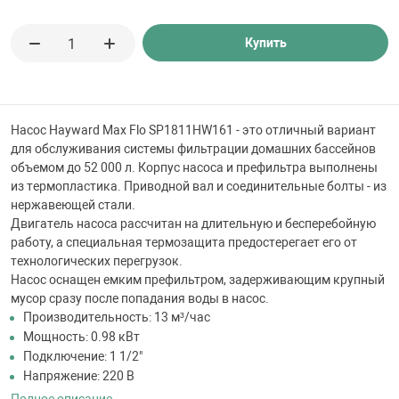
 для бассейна
Купить
тинги
е материалы
Насос Hayward Max Flo SP1811HW161 - это отличный вариант
для обслуживания системы фильтрации домашних бассейнов
объемом до 52 000 л. Корпус насоса и префильтра выполнены
из термопластика. Приводной вал и соединительные болты - из
нержавеющей стали.
Двигатель насоса рассчитан на длительную и бесперебойную
работу, а специальная термозащита предостерегает его от
технологических перегрузок.
Насос оснащен емким префильтром, задерживающим крупный
воздуха
мусор сразу после попадания воды в насос.
Производительность: 13 м³/час
Мощность: 0.98 кВт
манообразования
Подключение: 1 1/2"
Напряжение: 220 В
таллические