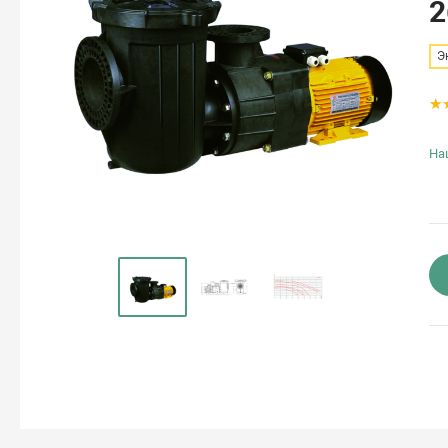
2
Э
На