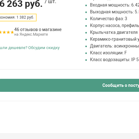
6 263 руб.
/ шт.
Входная мощность: 6.4
Выходная мощность: 5.5
кономия: 1 382 руб.
Количество фаз: 3
Корпус насоса, префил
46 отзывов о магазине
Крыльчатка двигателя 
на Яндекс.Маркете
Керамико-гранитовый 
Двигатель: асинхронны
шли дешевле? Обсудим скидку
Класс изоляции: F
Класс водозащиты: IP 5
Сообщить о пост