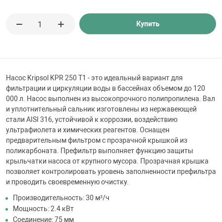
 для бассейна
Купить
тинги
е материалы
Насос Kripsol KPR 250 T1 - это идеальный вариант для
фильтрации и циркуляции воды в бассейнах объемом до 120
000 л. Насос выполнен из высокопрочного полипропилена. Вал
и уплотнительный сальник изготовлены из нержавеющей
стали AISI 316, устойчивой к коррозии, воздействию
ультрафиолета и химических реагентов. Оснащен
предварительным фильтром с прозрачной крышкой из
поликарбоната. Префильтр выполняет функцию защиты
воздуха
крыльчатки насоса от крупного мусора. Прозрачная крышка
позволяет контролировать уровень заполненности префильтра
и проводить своевременную очистку.
манообразования
Производительность: 30 м³/ч
Мощность: 2.4 кВт
Соединение: 75 мм
таллические