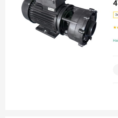
4
Э
На