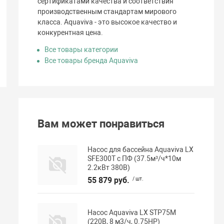
сертификатами качества и соответствия
производственным стандартам мирового
класса. Aquaviva - это высокое качество и
конкурентная цена.
Все товары категории
Все товары бренда Aquaviva
Вам может понравиться
Насос для бассейна Aquaviva LX
SFE300T с ПФ (37.5м³/ч*10м
2.2кВт 380В)
55 879 руб.
/ шт.
Насос Aquaviva LX STP75M
(220В, 8 м3/ч, 0.75HP)