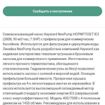
 для бассейна
Сообщить о поступлении
тинги
е материалы
Самовсасывающий насос Hayward NeoPump HCPNP753E7 IE3
(380В, 90 м3/час, 7.5HP) c префильтром для коммерческих
бассейнов. Используется для фильтрации и циркуляции воды.
Линейка NeoPump была разработана компанией Hayward как
надежная альтернатива тяжелым чугунным и бронзовым
насосам для коммерческого применения. Изготовлены из
легкого прочного термопластика, обогащенного
стекловолокном. Гидравлические узлы из Noryl позволяют
использовать насосы с соленой и морской водой. Оснащен
воздуха
префильтром большой емкости. Прозрачная крышка
префильтра на 4-х легкооткидных винтах из нержавейки. В
насосе используется высокомощный охлаждаемый мотор
манообразования
отвечающий стандарту экономии энергии IE3 (сверхвысокий
класс энергоэффективности). Модель 400/700В с 4-полюсным
движком на 1450 об/мин. Рекомендован для использования в
таллические