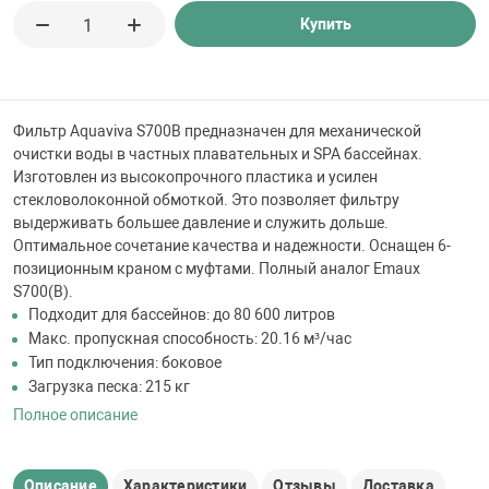
 для бассейна
Купить
тинги
Фильтр Aquaviva S700B предназначен для механической
е материалы
очистки воды в частных плавательных и SPA бассейнах.
Изготовлен из высокопрочного пластика и усилен
стекловолоконной обмоткой. Это позволяет фильтру
выдерживать большее давление и служить дольше.
Оптимальное сочетание качества и надежности. Оснащен 6-
позиционным краном с муфтами. Полный аналог Emaux
S700(B).
Подходит для бассейнов: до 80 600 литров
Макс. пропускная способность: 20.16 м³/час
воздуха
Тип подключения: боковое
Загрузка песка: 215 кг
Полное описание
манообразования
таллические
Описание
Характеристики
Отзывы
Доставка