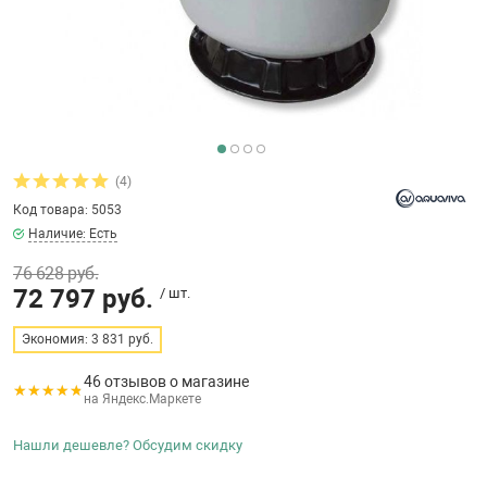
бассейнов
Ультрафиолето
Циркуляционны
Гейзеры
 поручни
Запчасти, друг
Тепловые насо
Зонты и шезлон
Пульты управле
аксессуары
Запчасти, расх
мощности SAW
Запчасти и акс
аксессуары
ракционы и
Комплекты сад
и
Инфракрасные 
Противоскольз
(4)
звлечения
Запчасти и акс
Код товара: 5053
Наличие: Есть
Теплосберегаю
76 628 руб.
ие для автоматизации
72 797 руб.
/ шт.
Сматывающие у
ие для дезинфекции
Экономия: 3 831 руб.
46 отзывов о магазине
Ограждение дл
на Яндекс.Маркете
ссейном
Нашли дешевле? Обсудим скидку