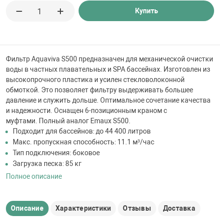
 для бассейна
Купить
тинги
Фильтр Aquaviva S500 предназначен для механической очистки
е материалы
воды в частных плавательных и SPA бассейнах. Изготовлен из
высокопрочного пластика и усилен стекловолоконной
обмоткой. Это позволяет фильтру выдерживать большее
давление и служить дольше. Оптимальное сочетание качества
и надежности. Оснащен 6-позиционным краном с
муфтами. Полный аналог Emaux S500.
Подходит для бассейнов: до 44 400 литров
Макс. пропускная способность: 11.1 м³/час
Тип подключения: боковое
воздуха
Загрузка песка: 85 кг
Полное описание
манообразования
Описание
Характеристики
Отзывы
Доставка
таллические