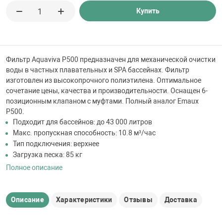
 для бассейна
Купить
тинги
Фильтр Aquaviva P500 предназначен для механической очистки
е материалы
воды в частных плавательных и SPA бассейнах. Фильтр
изготовлен из высокопрочного полиэтилена. Оптимальное
сочетание цены, качества и производительности. Оснащен 6-
позиционным клапаном с муфтами. Полный аналог Emaux
P500.
Подходит для бассейнов: до 43 000 литров
Макс. пропускная способность: 10.8 м³/час
Тип подключения: верхнее
Загрузка песка: 85 кг
воздуха
Полное описание
манообразования
Описание
Характеристики
Отзывы
Доставка
таллические