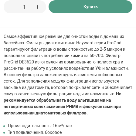
 для бассейна
Купить
тинги
Самое эффективное решение для очистки воды в домашних
е материалы
бассейнах. Фильтры диатомитовые Hayward серии ProGrid
гарантируют фильтрацию воды с тонкостью до 2-5 микрон и
позволяют снизить потреблении химии на 50-70%. Фильтр
ProGrid DE3620 изготовлен из армированного полиэстера и
рассчитан на работу в условиях воздействия УФ и влажности.
В основу фильтра заложен модуль из системы нейлоновых
сеток. Для заполнения модуля фильтрации используется
засыпка из диатомита, которая покрывает сети и обеспечивает
самую качественную фильтрацию воды из возможных.
Не
воздуха
рекомендуется обрабатывать воду альгицидами на
четвертичных солях аммония PHMB и флокулянтами при
использовании диатомитовых фильтров.
манообразования
Производительность: 16 м³/час
Тип подключения: боковое
таллические