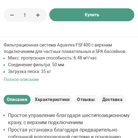
 для бассейна
Купить
тинги
е материалы
Фильтрационная система Aquaviva FSF400 с верхним
подключением для частных плавательных и SPA бассейнов.
Макс. пропускная способность: 6.48 м³/час
Соединение фильтра: 50 мм
Загрузка песка: 35 кг
Полное описание
воздуха
Описание
Характеристики
Отзывы
Доставка
Простое управление благодаря шестипозиционному
манообразования
крану, с верхним подключением
Простая установка благодаря предварительно
собранной водопроводной системе и основанию
таллические