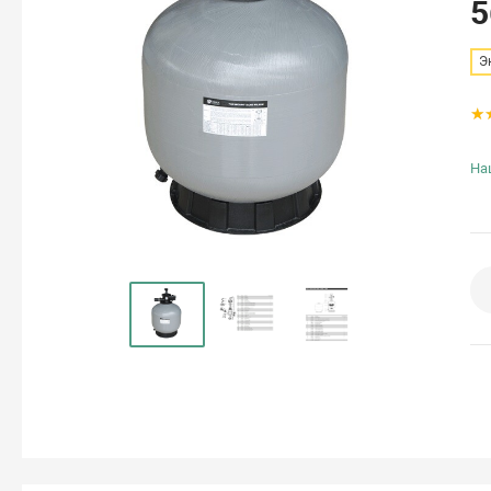
5
Э
На