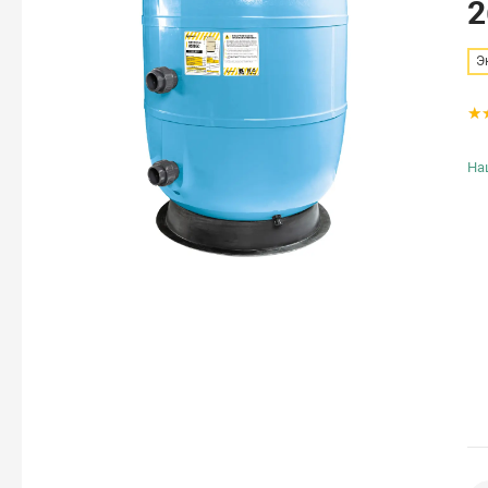
2
Э
На