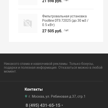
21 598 руб.
/ шт.
Фильтровальная установка
Poolline DTS 72025 (до 30 м3 /
0.5 кВт)
27 505 руб.
/ шт.
Никакого спама и навязчивой рекламы. Только бонусы,
подарки и полезная информация. Отказаться можно в любой
момент.
Контакты
г. Москва, ул. Рябиновая д.37, стр.1
8 (495) 431-65-15