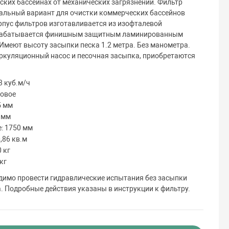
ских бассейнах от механических загрязнений. Фильтр
деальный вариант для очистки коммерческих бассейнов
орпус фильтров изготавливается из изофталевой
рабатывается финишным защитным ламинированным
Имеют высоту засыпки песка 1.2 метра. Без манометра.
ркуляционный насос и песочная засыпка, приобретаются
3 куб.м/ч
ковое
5 мм
 мм
: 1750 мм
,86 кв.м
 кг
кг
димо провести гидравлические испытания без засыпки
 Подробные действия указаны в инструкции к фильтру.