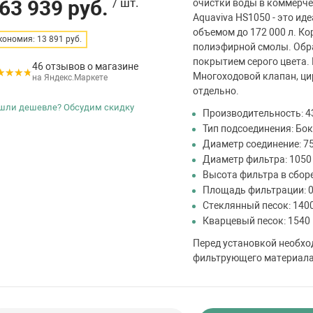
63 939 руб.
/ шт.
очистки воды в коммерче
Aquaviva HS1050 - это и
объемом до 172 000 л. К
кономия: 13 891 руб.
полиэфирной смолы. Об
покрытием серого цвета. 
46 отзывов о магазине
Многоходовой клапан, ци
на Яндекс.Маркете
отдельно.
шли дешевле? Обсудим скидку
Производительность: 4
Тип подсоединения: Бо
Диаметр соединение: 7
Диаметр фильтра: 1050
Высота фильтра в сборе
Площадь фильтрации: 0
Стеклянный песок: 1400
Кварцевый песок: 1540 
Перед установкой необхо
фильтрующего материала.