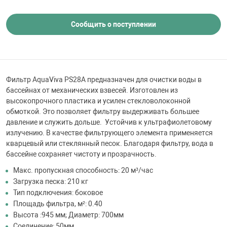
 для бассейна
Сообщить о поступлении
тинги
е материалы
Фильтр AquaViva PS28A предназначен для очистки воды в
бассейнах от механических взвесей. Изготовлен из
высокопрочного пластика и усилен стекловолоконной
обмоткой. Это позволяет фильтру выдерживать большее
давление и служить дольше. Устойчив к ультрафиолетовому
излучению. В качестве фильтрующего элемента применяется
кварцевый или стеклянный песок. Благодаря фильтру, вода в
бассейне сохраняет чистоту и прозрачность.
воздуха
Макс. пропускная способность: 20 м³/час
Загрузка песка: 210 кг
Тип подключения: боковое
манообразования
Площадь фильтра, м²: 0.40
Высота :945 мм; Диаметр: 700мм
таллические
Соединение: 50мм