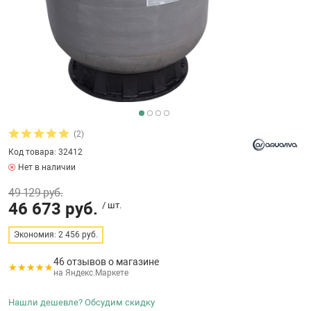
бассейнов
Ультрафиолето
Циркуляционны
Гейзеры
 поручни
Запчасти, друг
Тепловые насо
Зонты и шезлон
Пульты управле
аксессуары
Запчасти, расх
мощности SAW
Запчасти и акс
аксессуары
ракционы и
Комплекты сад
и
Инфракрасные 
Противоскольз
звлечения
Запчасти и акс
(2)
Код товара: 32412
Теплосберегаю
Нет в наличии
ие для автоматизации
49 129 руб.
Сматывающие у
46 673 руб.
/ шт.
ие для дезинфекции
Экономия: 2 456 руб.
Ограждение дл
46 отзывов о магазине
на Яндекс.Маркете
ссейном
Нашли дешевле? Обсудим скидку