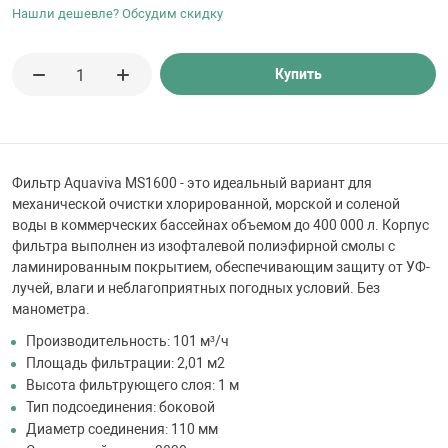
 для бассейна
Нашли дешевле? Обсудим скидку
тинги
Купить
е материалы
Фильтр Aquaviva MS1600 - это идеальный вариант для
механической очистки хлорированной, морской и соленой
воды в коммерческих бассейнах объемом до 400 000 л. Корпус
фильтра выполнен из изофталевой полиэфирной смолы с
ламинированным покрытием, обеспечивающим защиту от УФ-
лучей, влаги и неблагоприятных погодных условий. Без
манометра.
воздуха
Производительность: 101 м³/ч
Площадь фильтрации: 2,01 м2
манообразования
Высота фильтрующего слоя: 1 м
Тип подсоединения: боковой
Диаметр соединения: 110 мм
таллические