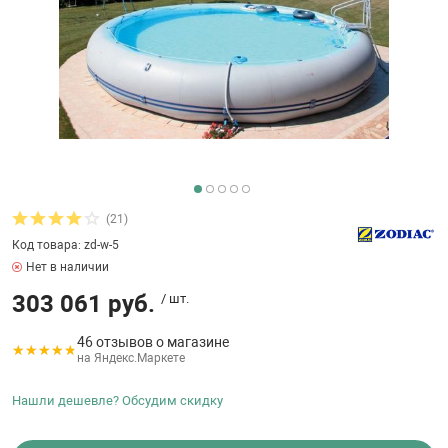
бассейнов
Ультрафиолето
Циркуляционны
Гейзеры
 поручни
Запчасти, друг
Тепловые насо
Зонты и шезлон
Пульты управле
аксессуары
Запчасти, расх
мощности SAW
Запчасти и акс
аксессуары
ракционы и
Комплекты сад
и
Инфракрасные 
Противоскольз
звлечения
Запчасти и акс
(21)
Теплосберегаю
Код товара: zd-w-5
ие для автоматизации
Нет в наличии
Сматывающие у
303 061 руб.
/ шт.
ие для дезинфекции
46 отзывов о магазине
Ограждение дл
на Яндекс.Маркете
ссейном
Нашли дешевле? Обсудим скидку