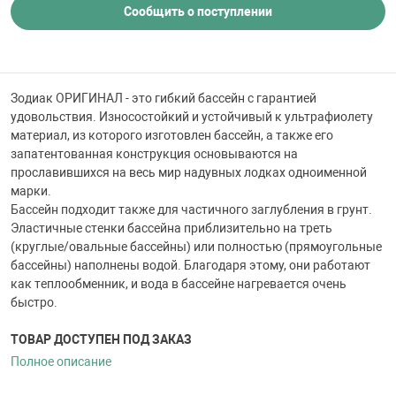
 для бассейна
Сообщить о поступлении
тинги
Зодиак ОРИГИНАЛ - это гибкий бассейн с гарантией
удовольствия. Износостойкий и устойчивый к ультрафиолету
е материалы
материал, из которого изготовлен бассейн, а также его
запатентованная конструкция основываются на
прославившихся на весь мир надувных лодках одноименной
марки.
Бассейн подходит также для частичного заглубления в грунт.
Эластичные стенки бассейна приблизительно на треть
(круглые/овальные бассейны) или полностью (прямоугольные
бассейны) наполнены водой. Благодаря этому, они работают
воздуха
как теплообменник, и вода в бассейне нагревается очень
быстро.
манообразования
ТОВАР ДОСТУПЕН ПОД ЗАКАЗ
Полное описание
таллические