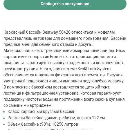
 для бассейна
Сообщить о поступлении
тинги
Каркасный бассейн Bestway 56420 относиться к моделям,
представляющие товары для домашнего пользования. Бассейн
е материалы
предназначен для семейного отдыха и досуга .
Материал чаши - это трехслойный армированный лайнер. Весь
каркас имеет покрытие Framelink, которое защищает его от
ржавчины, гарантирует высокую надежность и долговечность
всей конструкции. Благодаря системе Seal&Lock System
обеспечивается надежная фиксация всех элементов. Рисунок
внутренней поверхности чаши выполнен под голубую мозаику.
В комплекте с бассейном поставляется защитный тент,
воздуха
лестница и фильтрационная установка, которая гарантирует
поддержку чистоты воды на протяжении всего сезона купания,
со сменным картриджем.
манообразования
Класс: каркасный круглый бассейн
Размеры бассейна: диаметр 366 см, высота 122 см
Объем бассейна (90%): 10250 литров
таллические